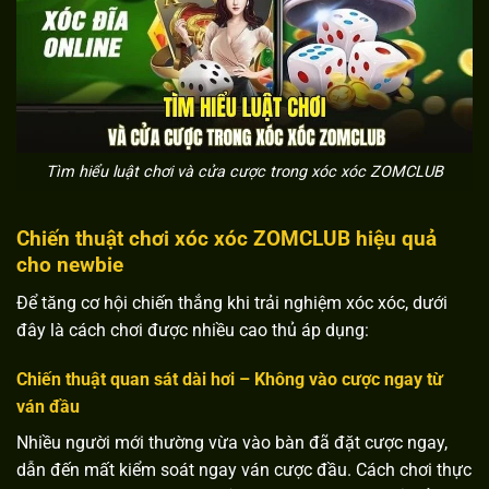
Tìm hiểu luật chơi và cửa cược trong xóc xóc ZOMCLUB
Chiến thuật chơi xóc xóc ZOMCLUB hiệu quả
cho newbie
Để tăng cơ hội chiến thắng khi trải nghiệm xóc xóc, dưới
đây là cách chơi được nhiều cao thủ áp dụng:
Chiến thuật quan sát dài hơi – Không vào cược ngay từ
ván đầu
Nhiều người mới thường vừa vào bàn đã đặt cược ngay,
dẫn đến mất kiểm soát ngay ván cược đầu. Cách chơi thực