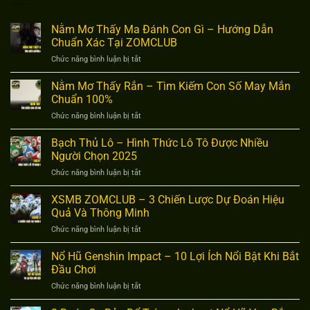
Nằm Mơ Thấy Ma Đánh Con Gì – Hướng Dẫn
Chuẩn Xác Tại ZOMCLUB
Chức năng bình luận bị tắt
ở
Nằm
Mơ
Nằm Mơ Thấy Rắn – Tìm Kiếm Con Số May Mắn
Thấy
Chuẩn 100%
Ma
Chức năng bình luận bị tắt
ở
Đánh
Nằm
Con
Mơ
Bạch Thủ Lô – Hình Thức Lô Tô Được Nhiều
Gì
Thấy
–
Người Chọn 2025
Rắn
Hướng
Chức năng bình luận bị tắt
ở
–
Dẫn
Bạch
Tìm
Chuẩn
Thủ
XSMB ZOMCLUB – 3 Chiến Lược Dự Đoán Hiệu
Kiếm
Xác
Lô
Con
Quả Và Thông Minh
Tại
–
Số
ZOMCLUB
Chức năng bình luận bị tắt
ở
Hình
May
XSMB
Thức
Mắn
ZOMCLUB
Nổ Hũ Genshin Impact – 10 Lợi Ích Nổi Bật Khi Bắt
Lô
Chuẩn
–
Tô
Đầu Chơi
100%
3
Được
Chức năng bình luận bị tắt
ở
Chiến
Nhiều
Nổ
Lược
Người
Hũ