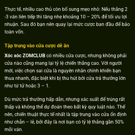
Thực tế, nhiều cao thủ còn bổ sung mẹo nhỏ: Nếu thắng 2
-3 ván liên tiếp thì tăng nhẹ khoảng 10 – 20% để tối ưu lợi
nhuận. Sau đó bạn nên quay lại mức cược ban đầu để bảo
toàn vốn.
Tập trung vào cửa cược dễ ăn
Xóc xóc ZOMCLUB
có nhiều cửa cược, nhưng không phải
cửa nào cũng mang lại tỷ lệ chiến thắng cao. Với người
mới, việc chọn sai cửa là nguyên nhân chính khiến bạn
thua nhanh, đặc biệt khi bị thu hút bởi cửa trả thưởng lớn
như tứ tử hoặc 3 – 1.
Dù mức trả thưởng hấp dẫn, nhưng xác suất để trúng rất
thấp và không thể dự đoán theo bất kỳ quy luật nào. Thế
nên, chiến thuật thực tế nhất là tập trung vào cửa ổn định
như chẵn – lẻ, bởi đây là nơi bạn có tỷ lệ thắng gần 50%
mỗi ván.