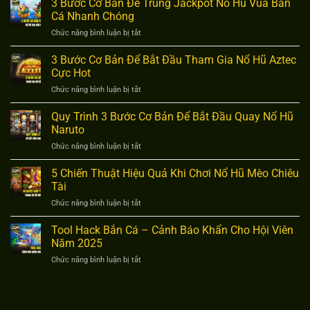
3 Bước Cơ Bản Để Trúng Jackpot Nổ Hũ Vua Bắn
Dự
Chọn
Genshin
Đoán
Cá Nhanh Chóng
2025
Impact
Hiệu
Chức năng bình luận bị tắt
ở
–
Quả
3
10
Và
Bước
3 Bước Cơ Bản Để Bắt Đầu Tham Gia Nổ Hũ Aztec
Lợi
Thông
Cơ
Ích
Cực Hot
Minh
Bản
Nổi
Chức năng bình luận bị tắt
ở
Để
Bật
3
Trúng
Khi
Bước
Quy Trình 3 Bước Cơ Bản Để Bắt Đầu Quay Nổ Hũ
Jackpot
Bắt
Cơ
Nổ
Naruto
Đầu
Bản
Hũ
Chơi
Chức năng bình luận bị tắt
ở
Để
Vua
Quy
Bắt
Bắn
Trình
5 Chiến Thuật Hiệu Quả Khi Chơi Nổ Hũ Mèo Chiêu
Đầu
Cá
3
Tham
Tài
Nhanh
Bước
Gia
Chóng
Chức năng bình luận bị tắt
ở
Cơ
Nổ
5
Bản
Hũ
Chiến
Tool Hack Bắn Cá – Cảnh Báo Khẩn Cho Hội Viên
Để
Aztec
Thuật
Bắt
Năm 2025
Cực
Hiệu
Đầu
Hot
Chức năng bình luận bị tắt
ở
Quả
Quay
Tool
Khi
Nổ
Hack
Chơi
Hũ
Bắn
Nổ
Naruto
Cá
Hũ