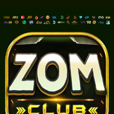
–
Mèo
Cảnh
Chiêu
Báo
Tài
Khẩn
Cho
Hội
Viên
Năm
2025